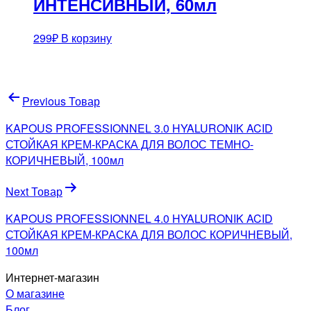
ИНТЕНСИВНЫЙ, 60мл
299
₽
В корзину
Навигация
Previous Товар
по
KAPOUS PROFESSIONNEL 3.0 HYALURONIK ACID
записям
СТОЙКАЯ КРЕМ-КРАСКА ДЛЯ ВОЛОС ТЕМНО-
КОРИЧНЕВЫЙ, 100мл
Next Товар
KAPOUS PROFESSIONNEL 4.0 HYALURONIK ACID
СТОЙКАЯ КРЕМ-КРАСКА ДЛЯ ВОЛОС КОРИЧНЕВЫЙ,
100мл
Интернет-магазин
О магазине
Блог