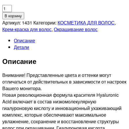
Количество
товара
В корзину
KAPOUS
Артикул:
1431
Категории:
КОСМЕТИКА ДЛЯ ВОЛОС
,
PROFESSIONNEL
Крем-краска для волос
,
Окрашивание волос
3.00
Описание
HYALURONIK
Детали
ACID
СТОЙКАЯ
Описание
КРЕМ-
КРАСКА
ДЛЯ
Внимание! Представленные цвета и оттенки могут
ВОЛОС
отличаться от действительных в зависимости от настроек
ТЕМНО-
Вашего монитора.
КОРИЧНЕВЫЙ
Новая революционная формула красителя Hyaluronic
ИНТЕНСИВНЫЙ,
Acid включает в состав низкомолекулярную
100мл
гиалуроновую кислоту и инновационный ухаживающий
комплекс, которые обеспечивают максимальное
увлажнение, сохранение и восстановление структуры
волос при окрашивании. Гиалуроновая кислота