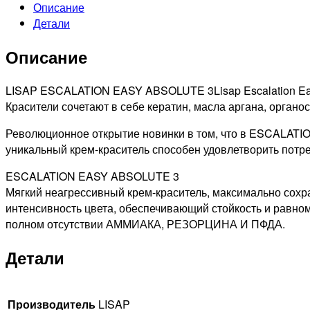
Описание
PROFESSIONNEL
Детали
99/21
ABSOLUTE
Описание
ТОНИРУЮЩАЯ
КРАСКА
ДЛЯ
LISAP ESCALATION EASY ABSOLUTE 3Lisap Escalation Eas
ВОЛОС
Красители сочетают в себе кератин, масла аргана, орган
ИНТЕНСИВНЫЙ
Революционное открытие новинки в том, что в ESCALATI
ОЧЕНЬ
уникальный крем-краситель способен удовлетворить потре
СВЕТЛЫЙ
БЛОНДИН
ESCALATION EASY ABSOLUTE 3
ПЛАТИНОВЫЙ,
Мягкий неагрессивный крем-краситель, максимально сох
60МЛ
интенсивность цвета, обеспечивающий стойкость и равн
полном отсутствии АММИАКА, РЕЗОРЦИНА И ПФДА.
Детали
Производитель
LISAP