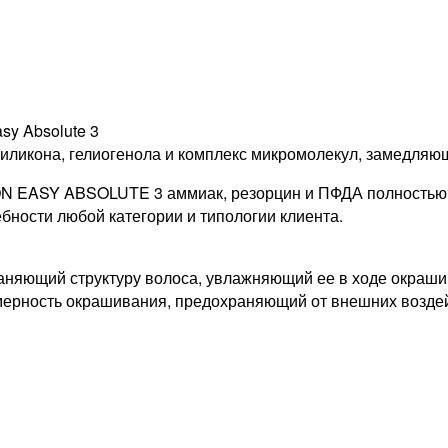
y Absolute 3
осиликона, гелиогенола и комплекс микромолекул, замедляю
ON EASY ABSOLUTE 3 аммиак, резорцин и ПФДА полностью 
бности любой категории и типологии клиента.
раняющий структуру волоса, увлажняющий ее в ходе окра
омерность окрашивания, предохраняющий от внешних возде