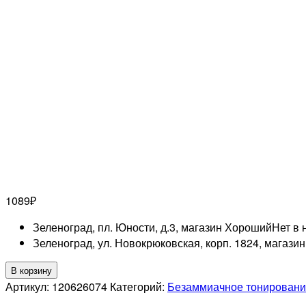
1089
₽
Зеленоград, пл. Юности, д.3, магазин Хороший
Нет в 
Зеленоград, ул. Новокрюковская, корп. 1824, магази
Количество
В корзину
товара
Артикул:
120626074
Категорий:
Безаммиачное тонировани
LISAP