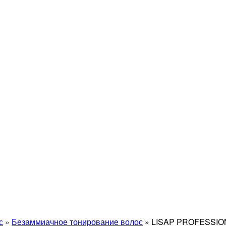
с
»
Безаммиачное тонирование волос
»
LISAP PROFESSIO