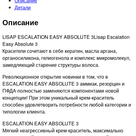
Описание
ABSOLUTE
Детали
ТОНИРУЮЩАЯ
КРАСКА
Описание
ДЛЯ
ВОЛОС
ТЕМНЫЙ
LISAP ESCALATION EASY ABSOLUTE 3Lisap Escalation
ШАТЕН,
Easy Absolute 3
60МЛ
Красители сочетают в себе кератин, масла аргана,
органосиликона, гелиогенола и комплекс микромолекул,
замедляющий старение структуры волоса.
Революционное открытие новинки в том, что в
ESCALATION EASY ABSOLUTE 3 аммиак, резорцин и
ПФДА полностью заменяются компонентами новой
концепции! При этом уникальный крем-краситель
способен удовлетворить потребности любой категории и
типологии клиента.
ESCALATION EASY ABSOLUTE 3
Мягкий неагрессивный крем-краситель, максимально