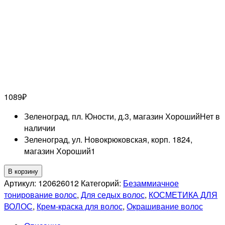
1089
₽
Зеленоград, пл. Юности, д.3, магазин Хороший
Нет в
наличии
Зеленоград, ул. Новокрюковская, корп. 1824,
магазин Хороший
1
Количество
В корзину
товара
Артикул:
120626012
Категорий:
Безаммиачное
LISAP
тонирование волос
,
Для седых волос
,
КОСМЕТИКА ДЛЯ
PROFESSIONNEL
ВОЛОС
,
Крем-краска для волос
,
Окрашивание волос
4/00