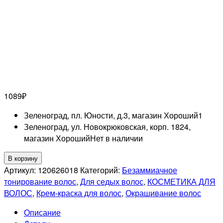
1089
₽
Зеленоград, пл. Юности, д.3, магазин Хороший
1
Зеленоград, ул. Новокрюковская, корп. 1824,
магазин Хороший
Нет в наличии
Количество
В корзину
товара
Артикул:
120626018
Категорий:
Безаммиачное
LISAP
тонирование волос
,
Для седых волос
,
КОСМЕТИКА ДЛЯ
PROFESSIONNEL
ВОЛОС
,
Крем-краска для волос
,
Окрашивание волос
4/03
Описание
ABSOLUTE