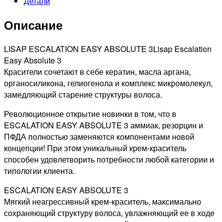
Детали
ТОНИРУЮЩАЯ
КРАСКА
Описание
ДЛЯ
ВОЛОС
ШАТЕН
LISAP ESCALATION EASY ABSOLUTE 3Lisap Escalation
ЗОЛОТИСТЫЙ,
Easy Absolute 3
60МЛ
Красители сочетают в себе кератин, масла аргана,
органосиликона, гелиогенола и комплекс микромолекул,
замедляющий старение структуры волоса.
Революционное открытие новинки в том, что в
ESCALATION EASY ABSOLUTE 3 аммиак, резорцин и
ПФДА полностью заменяются компонентами новой
концепции! При этом уникальный крем-краситель
способен удовлетворить потребности любой категории и
типологии клиента.
ESCALATION EASY ABSOLUTE 3
Мягкий неагрессивный крем-краситель, максимально
сохраняющий структуру волоса, увлажняющий ее в ходе