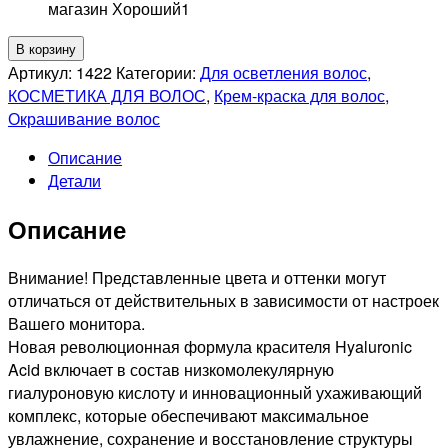
магазин Хороший
1
Количество
В корзину
товара
Артикул:
1422
Категории:
Для осветления волос
,
KAPOUS
КОСМЕТИКА ДЛЯ ВОЛОС
,
Крем-краска для волос
,
PROFESSIONNEL
Окрашивание волос
902
Описание
HYALURONIK
Детали
ACID
СТОЙКАЯ
Описание
КРЕМ-
КРАСКА
ДЛЯ
Внимание! Представленные цвета и оттенки могут
ВОЛОС
отличаться от действительных в зависимости от настроек
ОСВЕТЛЯЮЩИЙ
Вашего монитора.
ФИОЛЕТОВЫЙ,
Новая революционная формула красителя Hyaluronic
100мл
Acid включает в состав низкомолекулярную
гиалуроновую кислоту и инновационный ухаживающий
комплекс, которые обеспечивают максимальное
увлажнение, сохранение и восстановление структуры