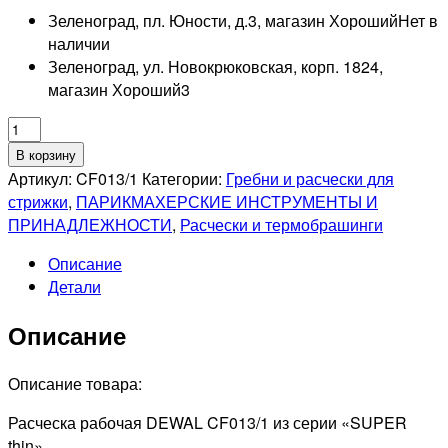
Зеленоград, пл. Юности, д.3, магазин Хороший
Нет в
наличии
Зеленоград, ул. Новокрюковская, корп. 1824,
магазин Хороший
3
Количество
товара
В корзину
DEWAL
Артикул:
CF013/1
Категории:
Гребни и расчески для
PRO
стрижки
,
ПАРИКМАХЕРСКИЕ ИНСТРУМЕНТЫ И
SUPER
ПРИНАДЛЕЖНОСТИ
,
Расчески и термобрашинги
THIN
Описание
Расческа
Детали
рабочая
с
Описание
ручкой,
широкая,
белая,
Описание товара:
20,5см
Расческа рабочая DEWAL CF013/1 из серии «SUPER
thin»