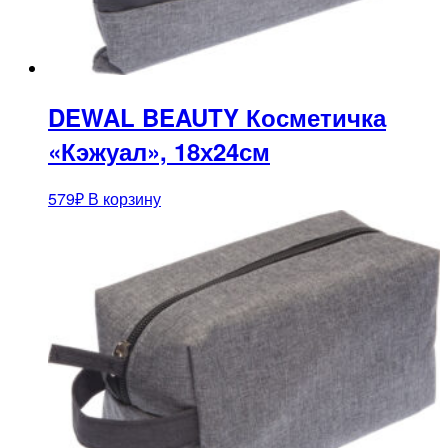
DEWAL BEAUTY Косметичка
«Кэжуал», 18х24см
579
₽
В корзину