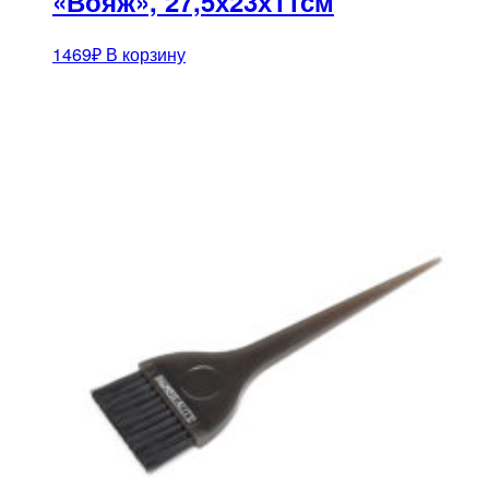
«Вояж», 27,5х23х11см
1469
₽
В корзину