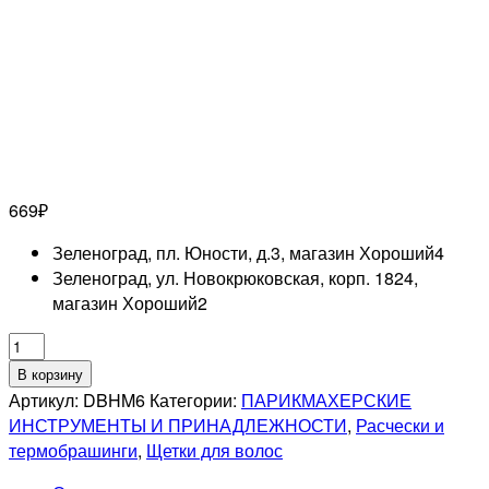
669
₽
Зеленоград, пл. Юности, д.3, магазин Хороший
4
Зеленоград, ул. Новокрюковская, корп. 1824,
магазин Хороший
2
Количество
товара
В корзину
DEWAL
Артикул:
DBHM6
Категории:
ПАРИКМАХЕРСКИЕ
BEAUTY
ИНСТРУМЕНТЫ И ПРИНАДЛЕЖНОСТИ
,
Расчески и
ЧЕРНИЧНОЕ
термобрашинги
,
Щетки для волос
МОРОЖЕНОЕ