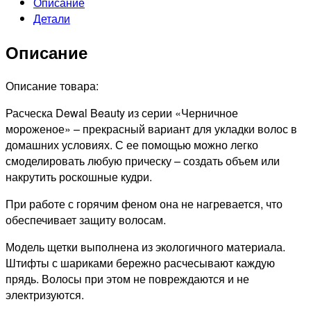
Описание
Щетка
Детали
массажная
с
Описание
нейлоновым
штифтом,
прямоугольная
Описание товара:
Расческа Dewal Beauty из серии «Черничное
мороженое» – прекрасный вариант для укладки волос в
домашних условиях. С ее помощью можно легко
смоделировать любую прическу – создать объем или
накрутить роскошные кудри.
При работе с горячим феном она не нагревается, что
обеспечивает защиту волосам.
Модель щетки выполнена из экологичного материала.
Штифты с шариками бережно расчесывают каждую
прядь. Волосы при этом не повреждаются и не
электризуются.