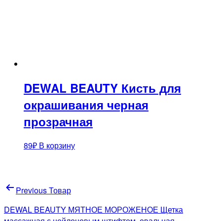
DEWAL BEAUTY Кисть для
окрашивания черная
прозрачная
89
₽
В корзину
Навигация
Previous Товар
по
DEWAL BEAUTY МЯТНОЕ МОРОЖЕНОЕ Щетка
массажная с нейлоновым штифтом, овальная