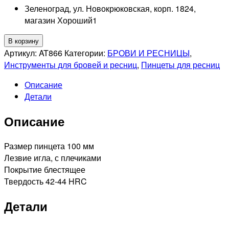
Зеленоград, ул. Новокрюковская, корп. 1824,
магазин Хороший
1
Количество
В корзину
товара
Артикул:
AT866
Категории:
БРОВИ И РЕСНИЦЫ
,
SILVER
Инструменты для бровей и ресниц
,
Пинцеты для ресниц
STAR
Описание
АТ866
Детали
Пинцет
для
Описание
наращивания
ресниц
Размер пинцета 100 мм
Лезвие игла, с плечиками
Покрытие блестящее
Твердость 42-44 HRC
Детали