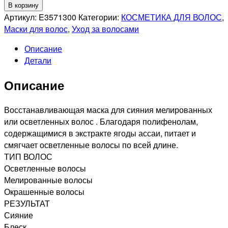
Количество
В корзину
товара
Артикул:
E3571300
Категории:
КОСМЕТИКА ДЛЯ ВОЛОС
,
L'OREAL
Маски для волос
,
Уход за волосами
PROFESSIONNEL
Описание
BLONDIFIER
Детали
GLOSS
Маска
Описание
для
сияния
и
Восстанавливающая маска для сияния мелированных
восстановления
или осветленных волос . Благодаря полифенолам,
осветленных
содержащимися в экстракте ягоды ассаи, питает и
и
смягчает осветленные волосы по всей длине.
мелированных
ТИП ВОЛОС
волос,
Осветленные волосы
250мл
Мелированные волосы
Окрашенные волосы
РЕЗУЛЬТАТ
Сияние
Блеск