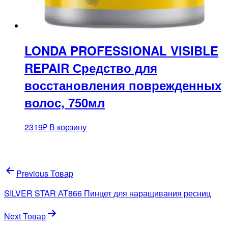
LONDA PROFESSIONAL VISIBLE
REPAIR Средство для
восстановления поврежденных
волос, 750мл
2319
₽
В корзину
Навигация
Previous Товар
по
SILVER STAR АТ866 Пинцет для наращивания ресниц
записям
Next Товар