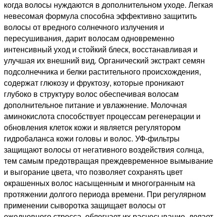
волос,
когда волосы нуждаются в дополнительном уходе. Легкая
200мл
невесомая формула способна эффективно защитить
волосы от вредного солнечного излучения и
пересушивания, дарит волосам одновременно
интенсивный уход и стойкий блеск, восстанавливая и
улучшая их внешний вид. Органический экстракт семян
подсолнечника и белки растительного происхождения,
содержат глюкозу и фруктозу, которые проникают
глубоко в структуру волос обеспечивая волосам
дополнительное питание и увлажнение. Молочная
аминокислота способствует процессам регенерации и
обновления клеток кожи и является регулятором
гидробаланса кожи головы и волос. УФ-фильтры
защищают волосы от негативного воздействия солнца,
тем самым предотвращая преждевременное вымывание
и выгорание цвета, что позволяет сохранять цвет
окрашенных волос насыщенным и многогранным на
протяжении долгого периода времени. При регулярном
применении сыворотка защищает волосы от
ежедневного стресса, облегчает их расчесывание, делает