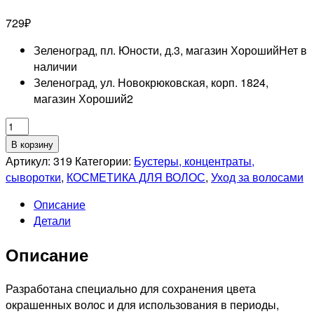
729
₽
Зеленоград, пл. Юности, д.3, магазин Хороший
Нет в
наличии
Зеленоград, ул. Новокрюковская, корп. 1824,
магазин Хороший
2
Количество
товара
В корзину
KAPOUS
Артикул:
319
Категории:
Бустеры, концентраты,
PROFESSIONNEL
сыворотки
,
КОСМЕТИКА ДЛЯ ВОЛОС
,
Уход за волосами
DUAL
Описание
RENASCENCE
Детали
2
PHASE
Описание
Сыворотка-
уход
для
Разработана специально для сохранения цвета
окрашенных
окрашенных волос и для использования в периоды,