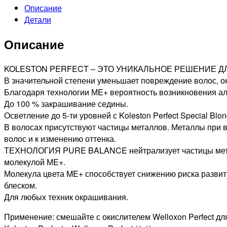
Описание
PROFESSIONAL
Детали
10/04
KOLESTON
Описание
PERFECT
ME+
СТОЙКАЯ
KOLESTON PERFECT – ЭТО УНИКАЛЬНОЕ РЕШЕНИЕ Д
КРАСКА
В значительной степени уменьшает повреждение волос, 
ДЛЯ
Благодаря технологии МE+ вероятность возникновения алл
ВОЛОС
До 100 % закрашивание седины.
БАРХАТНОЕ
Осветление до 5-ти уровней с Koleston Perfect Special Blond
УТРО,
В волосах присутствуют частицы металлов. Металлы при 
60мл
волос и к изменению оттенка.
ТЕХНОЛОГИЯ PURE BALANCE нейтрализует частицы металло
молекулой МE+.
Молекула цвета ME+ способствует снижению риска развит
блеском.
Для любых техник окрашивания.
Применение: смешайте с окислителем Welloxon Perfect дл