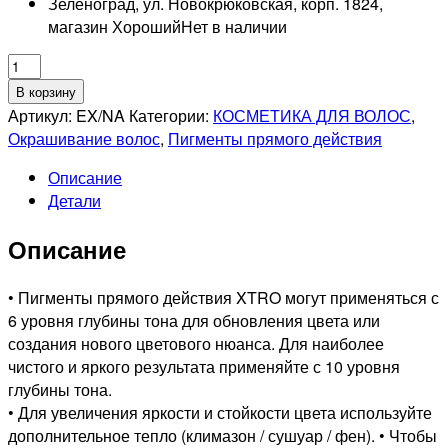
Зеленоград, ул. Новокрюковская, корп. 1824,
магазин Хороший
Нет в наличии
Количество
товара
В корзину
ESTEL
Артикул:
EX/NA
Категории:
КОСМЕТИКА ДЛЯ ВОЛОС
,
PROFESSIONNEL
Окрашивание волос
,
Пигменты прямого действия
XTRO
Описание
BLACK
Детали
Алый,
Пигмент
Описание
прямого
действия
для
• Пигменты прямого действия XTRO могут применяться с
волос,
6 уровня глубины тона для обновления цвета или
100мл
создания нового цветового нюанса. Для наиболее
чистого и яркого результата применяйте с 10 уровня
глубины тона.
• Для увеличения яркости и стойкости цвета используйте
дополнительное тепло (климазон / сушуар / фен). • Чтобы