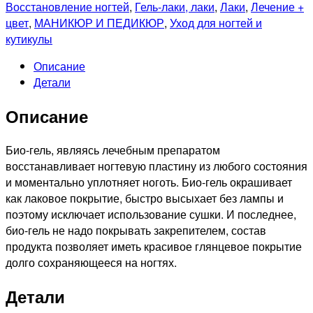
EL
Восстановление ногтей
,
Гель-лаки, лаки
,
Лаки
,
Лечение +
CORAZON
цвет
,
МАНИКЮР И ПЕДИКЮР
,
Уход для ногтей и
423/09
кутикулы
Активный
Описание
Био-
Детали
гель
Shimmer,
Описание
16мл
Био-гель, являясь лечебным препаратом
восстанавливает ногтевую пластину из любого состояния
и моментально уплотняет ноготь. Био-гель окрашивает
как лаковое покрытие, быстро высыхает без лампы и
поэтому исключает использование сушки. И последнее,
био-гель не надо покрывать закрепителем, состав
продукта позволяет иметь красивое глянцевое покрытие
долго сохраняющееся на ногтях.
Детали