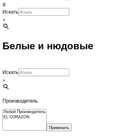
X
Искать
×
Белые и нюдовые
Искать
×
Производитель
Применить