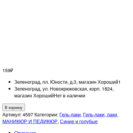
159
₽
Зеленоград, пл. Юности, д.3, магазин Хороший
1
Зеленоград, ул. Новокрюковская, корп. 1824,
магазин Хороший
Нет в наличии
Количество
В корзину
товара
Артикул:
4597
Категории:
Гель-лаки
,
Гель-лаки, лаки
,
RUNAIL
МАНИКЮР И ПЕДИКЮР
,
Синие и голубые
Гель-
Описание