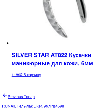
SILVER STAR AT822 Кусачки
маникюрные для кожи, 6мм
1189
₽
В корзину
Навигация
Previous Товар
по
RUNAIL Гель-лак Liker, 9мл №4598