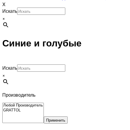
X
Искать
×
Синие и голубые
Искать
×
Производитель
Применить