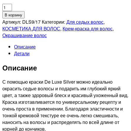
Количество
товара
В корзину
ESTEL
Артикул:
DLS9/17
Категории:
Для седых волос
,
PROFESSIONNEL
КОСМЕТИКА ДЛЯ ВОЛОС
,
Крем-краска для волос
,
9/17
Окрашивание волос
DE
Описание
LUXE
Детали
SILVER
КРЕМ-
Описание
КРАСКА
ДЛЯ
СЕДЫХ
С помощью краски De Luxe Silver можно идеально
ВОЛОС
окрасить седые волосы и подарить им глубокий яркий
БЛОНДИН
цвет, а также здоровый блеск и красивый ухоженный вид.
ПЕПЕЛЬНО-
Краска изготавливается по универсальному рецепту и
КОРИЧНЕВЫЙ,
очень проста в применении. Благодаря эластичности и
60мл
тонкой кремовой текстуре ее очень легко смешивать,
наносить на волосы и распределять по всей длине от
корней до кончиков.