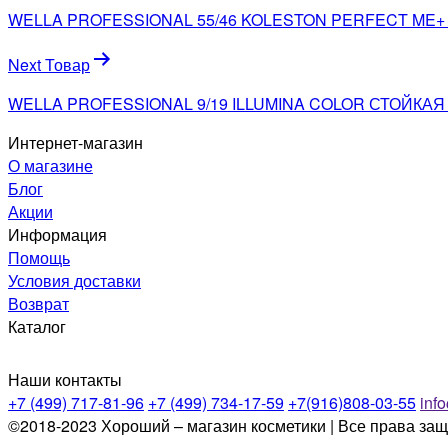
по
WELLA PROFESSIONAL 55/46 KOLESTON PERFECT ME+
записям
Next Товар
WELLA PROFESSIONAL 9/19 ILLUMINA COLOR СТОЙК
Интернет-магазин
О магазине
Блог
Акции
Информация
Помощь
Условия доставки
Возврат
Каталог
Наши контакты
+7 (499) 717-81-96
+7 (499) 734-17-59
+7(916)808-03-55
inf
©2018-2023 Хороший – магазин косметики | Все права за