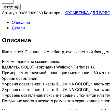
Количество
товара
В корзину
WELLA
Артикул:
99350029263
Категории:
КОСМЕТИКА ДЛЯ ВОЛ
PROFESSIONAL
Описание
9/59
Детали
ILLUMINA
COLOR
Описание
СТОЙКАЯ
КРЕМ-
КРАСКА
Illumina 9/59 Глянцевый Алебастр, очень светлый блонд м
ДЛЯ
Рекомендации по смешиванию:
ВОЛОС
ILLUMINA COLOR и оксидант Welloxon Perfec (1:1).
ОЧЕНЬ
Пример рекомендуемой пропорции смешивания: 60 мл крас
СВЕТЛЫЙ
Уровни осветления:
БЛОНД
3 уровня осветления: 1 часть ILLUMINA COLOR, 1 часть ок
МАХАГОНОВЫЙ
2 уровня осветления: 1 часть ILLUMINA COLOR, 1 часть ок
САНДРЕ,
1 уровень осветления/ покрытие седины / тон-в-тон или те
60мл
Получение чистого нежного результата окрашивания с по