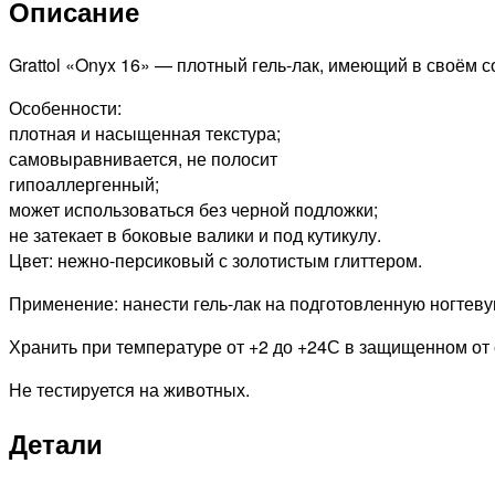
Описание
Gel
Polish
LS
Grattol «Onyx 16» — плотный гель-лак, имеющий в своём 
Onyx
Особенности:
16,
плотная и насыщенная текстура;
9мл
самовыравнивается, не полосит
гипоаллергенный;
может использоваться без черной подложки;
не затекает в боковые валики и под кутикулу.
Цвет: нежно-персиковый с золотистым глиттером.
Применение: нанести гель-лак на подготовленную ногтевую
Хранить при температуре от +2 до +24С в защищенном от 
Не тестируется на животных.
Детали