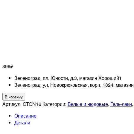
399
₽
Зеленоград, пл. Юности, д.3, магазин Хороший
1
Зеленоград, ул. Новокрюковская, корп. 1824, магази
Количество
В корзину
товара
Артикул:
GTON16
Категории:
Белые и нюдовые
,
Гель-лаки
GRATTOL
Описание
Гель-
Детали
лак
Color