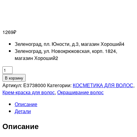
1269
₽
Зеленоград, пл. Юности, д.3, магазин Хороший
4
Зеленоград, ул. Новокрюковская, корп. 1824,
магазин Хороший
2
Количество
товара
В корзину
L'OREAL
Артикул:
E3738000
Категории:
КОСМЕТИКА ДЛЯ ВОЛОС
,
PROFESSIONNEL
Крем-краска для волос
,
Окрашивание волос
10.01
Описание
DIA
Детали
LIGHT
ТОНИРУЮЩАЯ
Описание
КРАСКА
ДЛЯ