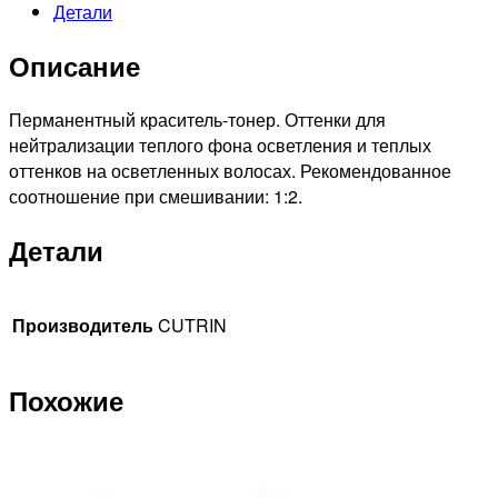
Детали
краска
для
Описание
волос
0.03
Прикосновение
Перманентный краситель-тонер. Оттенки для
солнца,60
нейтрализации теплого фона осветления и теплых
мл
оттенков на осветленных волосах. Рекомендованное
соотношение при смешивании: 1:2.
Детали
Производитель
CUTRIN
Похожие