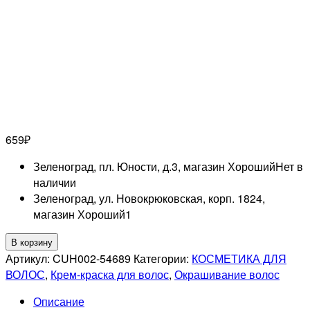
659
₽
Зеленоград, пл. Юности, д.3, магазин Хороший
Нет в
наличии
Зеленоград, ул. Новокрюковская, корп. 1824,
магазин Хороший
1
Количество
В корзину
товара
Артикул:
CUH002-54689
Категории:
КОСМЕТИКА ДЛЯ
CUTRIN
ВОЛОС
,
Крем-краска для волос
,
Окрашивание волос
AURORA
Описание
Крем-