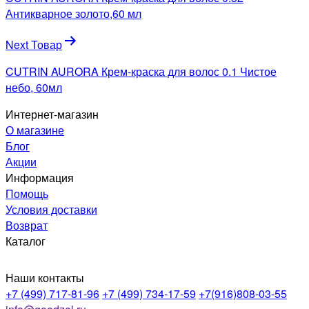
записям
Антикварное золото,60 мл
Next Товар
CUTRIN AURORA Крем-краска для волос 0.1 Чистое
небо, 60мл
Интернет-магазин
О магазине
Блог
Акции
Информация
Помощь
Условия доставки
Возврат
Каталог
Наши контакты
+7 (499) 717-81-96
+7 (499) 734-17-59
+7(916)808-03-55