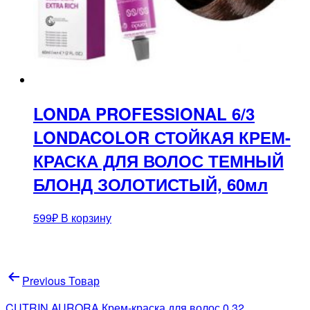
LONDA PROFESSIONAL 6/3
LONDACOLOR СТОЙКАЯ КРЕМ-
КРАСКА ДЛЯ ВОЛОС ТЕМНЫЙ
БЛОНД ЗОЛОТИСТЫЙ, 60мл
599
₽
В корзину
Навигация
Previous Товар
по
CUTRIN AURORA Крем-краска для волос 0.32