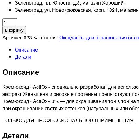
Зеленоград, пл. Юности, д.3, магазин Хороший
1
Зеленоград, ул. Новокрюковская, корп. 1824, магази
Количество
товара
В корзину
KAPOUS
Артикул:
623
Категория:
Оксиданты для окрашивания вол
PROFESSIONNEL
Описание
STUDIO
Детали
ASTIOX
3%
Описание
Кремообразная
окислительная
эмульсия,
Крем-оксид «ActiOx» специально разработан для использо
1000мл
экстракт Женьшеня и рисовые протеины препятствуют пов
Крем-оксид «ActiOx» 3% — для окрашивания тон в тон на
при окрашивании светлых оттенков (натуральных или обе
ТОЛЬКО ДЛЯ ПРОФЕССИОНАЛЬНОГО ПРИМЕНЕНИЯ.
Детали