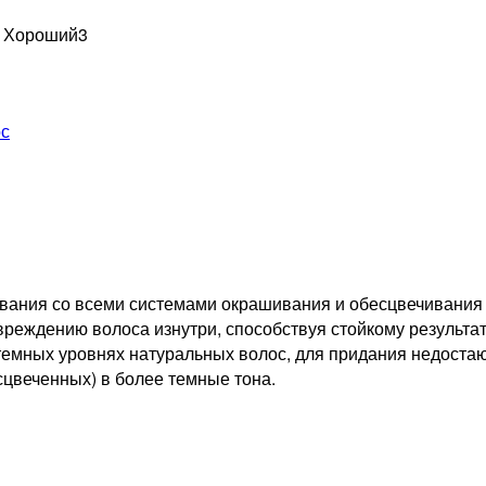
н Хороший
3
ос
вания со всеми системами окрашивания и обесцвечивания ли
реждению волоса изнутри, способствуя стойкому результат
 темных уровнях натуральных волос, для придания недоста
сцвеченных) в более темные тона.