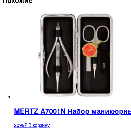
MERTZ A7001N Набор маникюрны
2099
₽
В корзину