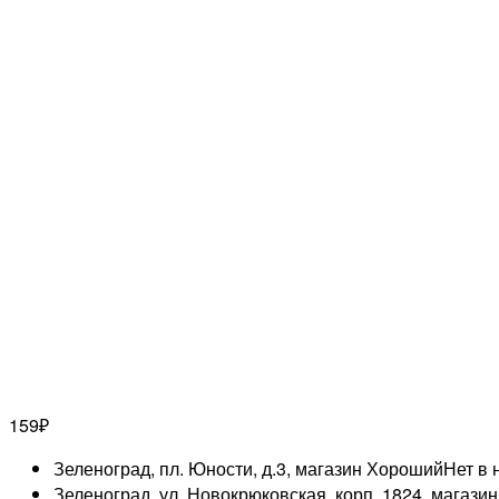
159
₽
Зеленоград, пл. Юности, д.3, магазин Хороший
Нет в 
Зеленоград, ул. Новокрюковская, корп. 1824, магази