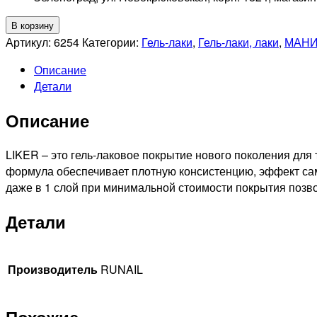
Количество
В корзину
товара
Артикул:
6254
Категории:
Гель-лаки
,
Гель-лаки, лаки
,
МАНИ
RUNAIL
Описание
Гель-
Детали
лак
Liker,
Описание
9мл
№6254
LIKER – это гель-лаковое покрытие нового поколения для 
формула обеспечивает плотную консистенцию, эффект сам
даже в 1 слой при минимальной стоимости покрытия позво
Детали
Производитель
RUNAIL
Похожие