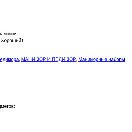
наличии
н Хороший
1
педикюра
,
МАНИКЮР И ПЕДИКЮР
,
Маникюрные наборы
дметов: