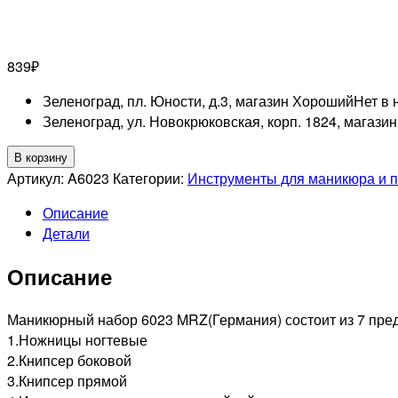
839
₽
Зеленоград, пл. Юности, д.3, магазин Хороший
Нет в 
Зеленоград, ул. Новокрюковская, корп. 1824, магази
Количество
В корзину
товара
Артикул:
A6023
Категории:
Инструменты для маникюра и 
MRZ
Описание
A6023
Детали
Набор
маникюрный,
Описание
7
предметов
Маникюрный набор 6023 MRZ(Германия) состоит из 7 пре
1.Ножницы ногтевые
2.Книпсер боковой
3.Книпсер прямой