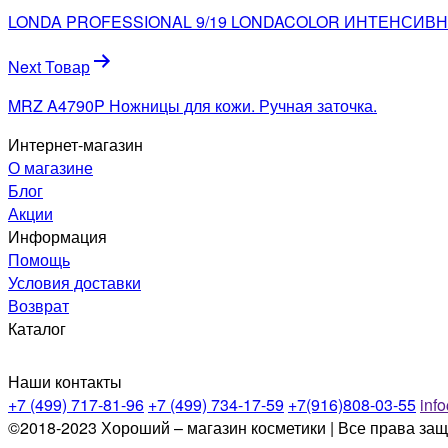
по
LONDA PROFESSIONAL 9/19 LONDACOLOR ИНТЕНСИВ
записям
Next Товар
MRZ A4790P Ножницы для кожи. Ручная заточка.
Интернет-магазин
О магазине
Блог
Акции
Информация
Помощь
Условия доставки
Возврат
Каталог
Наши контакты
+7 (499) 717-81-96
+7 (499) 734-17-59
+7(916)808-03-55
inf
©2018-2023 Хороший – магазин косметики | Все права за