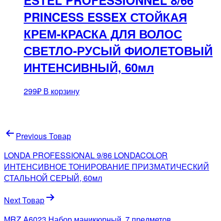
PRINCESS ESSEX СТОЙКАЯ
КРЕМ-КРАСКА ДЛЯ ВОЛОС
СВЕТЛО-РУСЫЙ ФИОЛЕТОВЫЙ
ИНТЕНСИВНЫЙ, 60мл
299
₽
В корзину
Навигация
Previous Товар
по
LONDA PROFESSIONAL 9/86 LONDACOLOR
записям
ИНТЕНСИВНОЕ ТОНИРОВАНИЕ ПРИЗМАТИЧЕСКИЙ
СТАЛЬНОЙ СЕРЫЙ, 60мл
Next Товар
MRZ A6023 Набор маникюрный, 7 предметов