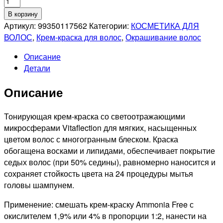
Количество
товара
В корзину
LONDA
Артикул:
99350117562
Категории:
КОСМЕТИКА ДЛЯ
PROFESSIONAL
ВОЛОС
,
Крем-краска для волос
,
Окрашивание волос
9/19
Описание
LONDACOLOR
Детали
ИНТЕНСИВНОЕ
ТОНИРОВАНИЕ
Описание
ПРИЗМАТИЧЕСКИЙ
БЕЖЕВО-
СЕРЫЙ
Тонирующая крем-краска со светоотражающими
,
микросферами Vitaflection для мягких, насыщенных
60мл
цветом волос с многогранным блеском. Краска
обогащена восками и липидами, обеспечивает покрытие
седых волос (при 50% седины), равномерно наносится и
сохраняет стойкость цвета на 24 процедуры мытья
головы шампунем.
Применение: смешать крем-краску Ammonia Free с
окислителем 1,9% или 4% в пропорции 1:2, нанести на