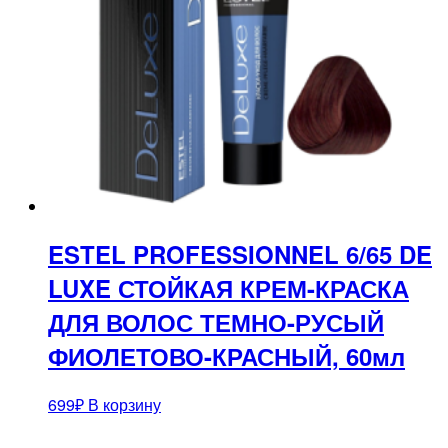
ESTEL PROFESSIONNEL 6/65 DE
LUXE СТОЙКАЯ КРЕМ-КРАСКА
ДЛЯ ВОЛОС ТЕМНО-РУСЫЙ
ФИОЛЕТОВО-КРАСНЫЙ, 60мл
699
₽
В корзину