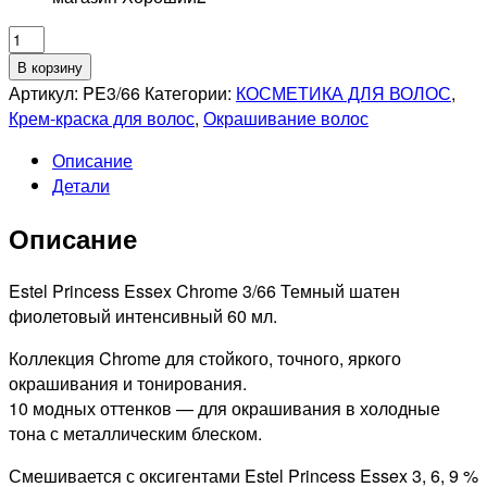
Количество
товара
В корзину
ESTEL
Артикул:
PE3/66
Категории:
КОСМЕТИКА ДЛЯ ВОЛОС
,
PROFESSIONNEL
Крем-краска для волос
,
Окрашивание волос
3/66
Описание
PRINCESS
Детали
ESSEX
СТОЙКАЯ
Описание
КРЕМ-
КРАСКА
ДЛЯ
Estel Princess Essex Chrome 3/66 Темный шатен
ВОЛОС
фиолетовый интенсивный 60 мл.
ТЕМНЫЙ
Коллекция Chrome для стойкого, точного, яркого
ШАТЕН
окрашивания и тонирования.
ФИОЛЕТОВЫЙ
10 модных оттенков — для окрашивания в холодные
ИНТЕНСИВНЫЙ,
тона с металлическим блеском.
60мл
Смешивается с оксигентами Estel Princess Essex 3, 6, 9 %