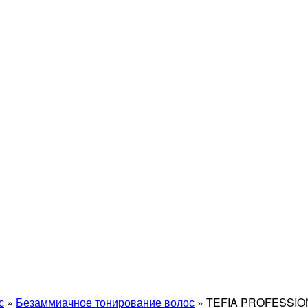
с
»
Безаммиачное тонирование волос
»
TEFIA PROFESSIO