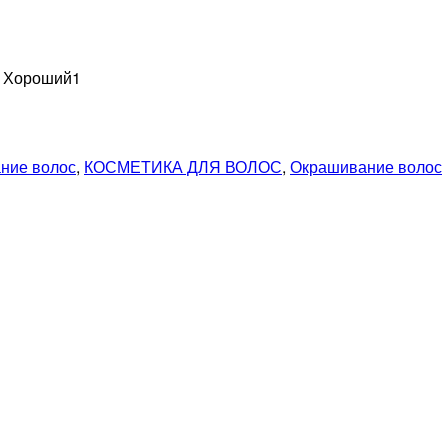
н Хороший
1
ние волос
,
КОСМЕТИКА ДЛЯ ВОЛОС
,
Окрашивание волос