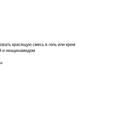
вать красящую смесь в гель или крем
й и ниацинамидом
сы