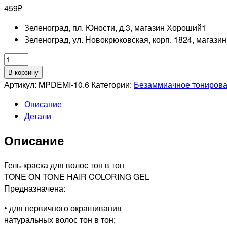
459
₽
Зеленоград, пл. Юности, д.3, магазин Хороший
1
Зеленоград, ул. Новокрюковская, корп. 1824, магази
Количество
товара
В корзину
TEFIA
Артикул:
MPDEMI-10.6
Категории:
Безаммиачное тонирова
PROFESSIONNEL
Описание
10/6
Детали
MYPOINT
ТОНИРУЮЩАЯ
Описание
ГЕЛЬ-
КРАСКА
ДЛЯ
Гель-краска для волос тон в тон
ВОЛОС
TONE ON TONE HAIR COLORING GEL
ЭКСТРА
Предназначена:
СВЕТЛЫЙ
• для первичного окрашивания
БЛОНДИН
натуральных волос тон в тон;
МАХАГОНОВЫЙ,