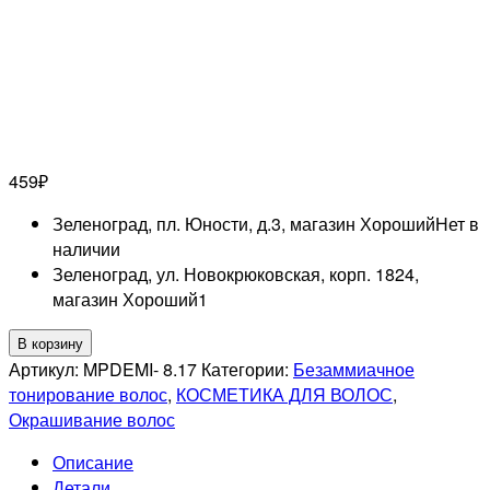
459
₽
Зеленоград, пл. Юности, д.3, магазин Хороший
Нет в
наличии
Зеленоград, ул. Новокрюковская, корп. 1824,
магазин Хороший
1
Количество
В корзину
товара
Артикул:
MPDEMI- 8.17
Категории:
Безаммиачное
TEFIA
тонирование волос
,
КОСМЕТИКА ДЛЯ ВОЛОС
,
PROFESSIONNEL
Окрашивание волос
8/17
Описание
MYPOINT
Детали