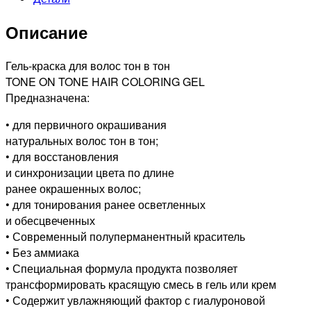
ТОНИРУЮЩАЯ
ГЕЛЬ-
Описание
КРАСКА
ДЛЯ
ВОЛОС
Гель-краска для волос тон в тон
СВЕТЛЫЙ
TONE ON TONE HAIR COLORING GEL
БЛОНДИН
Предназначена:
ПЕПЕЛЬНО-
• для первичного окрашивания
ФИОЛЕТОВЫЙ,
натуральных волос тон в тон;
60мл
• для восстановления
и синхронизации цвета по длине
ранее окрашенных волос;
• для тонирования ранее осветленных
и обесцвеченных
• Современный полуперманентный краситель
• Без аммиака
• Специальная формула продукта позволяет
трансформировать красящую смесь в гель или крем
• Содержит увлажняющий фактор с гиалуроновой