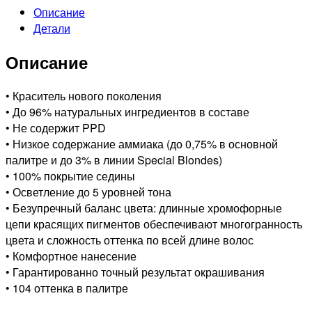
Описание
9/87
Детали
MYPOINT
СТОЙКАЯ
Описание
КРЕМ-
КРАСКА
ДЛЯ
• Краситель нового поколения
ВОЛОС
• До 96% натуральных ингредиентов в составе
ОЧЕНЬ
• Не содержит PPD
СВЕТЛЫЙ
• Низкое содержание аммиака (до 0,75% в основной
БЛОНДИН
палитре и до 3% в линии Special Blondes)
КОРИЧНЕВО-
• 100% покрытие седины
ФИОЛЕТОВЫЙ,
• Осветление до 5 уровней тона
60мл
• Безупречный баланс цвета: длинные хромофорные
цепи красящих пигментов обеспечивают многогранность
цвета и сложность оттенка по всей длине волос
• Комфортное нанесение
• Гарантированно точный результат окрашивания
• 104 оттенка в палитре