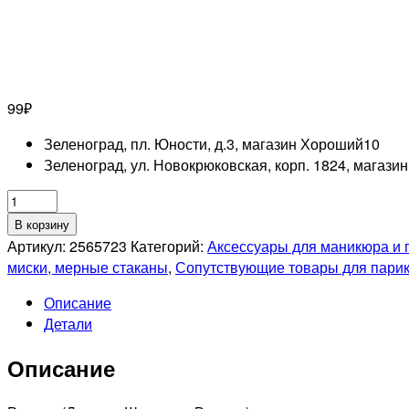
99
₽
Зеленоград, пл. Юности, д.3, магазин Хороший
10
Зеленоград, ул. Новокрюковская, корп. 1824, магази
Количество
товара
В корзину
QUEEN
Артикул:
2565723
Категорий:
Аксессуары для маникюра и 
FAIR
миски, мерные стаканы
,
Сопутствующие товары для пари
Бутылочка
Описание
для
Детали
хранения
с
Описание
дозатором,
100мл