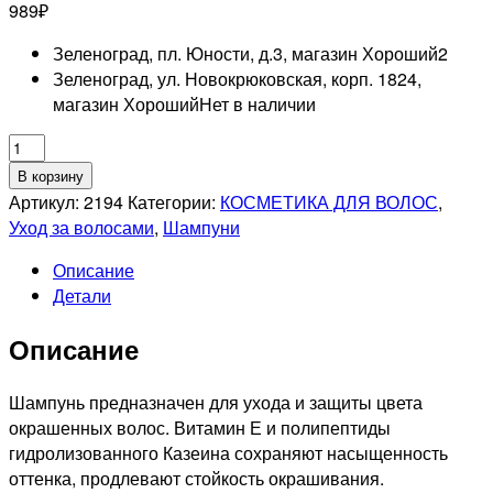
989
₽
Зеленоград, пл. Юности, д.3, магазин Хороший
2
Зеленоград, ул. Новокрюковская, корп. 1824,
магазин Хороший
Нет в наличии
Количество
товара
В корзину
KAPOUS
Артикул:
2194
Категории:
КОСМЕТИКА ДЛЯ ВОЛОС
,
PROFESSIONNEL
Уход за волосами
,
Шампуни
CARING
Описание
LINE
Детали
COLOR
CARE
Описание
Шампунь-
уход
для
Шампунь предназначен для ухода и защиты цвета
окрашенных
окрашенных волос. Витамин Е и полипептиды
волос,
гидролизованного Казеина сохраняют насыщенность
1000мл
оттенка, продлевают стойкость окрашивания.