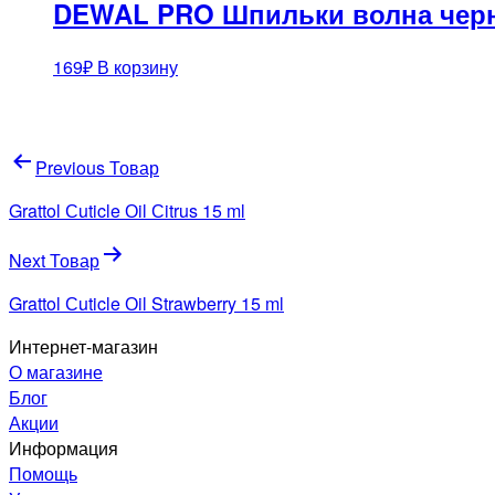
DEWAL PRO Шпильки волна черн
169
₽
В корзину
Навигация
Previous Товар
по
Grattol Сuticle Оil Сitrus 15 ml
записям
Next Товар
Grattol Сuticle Оil Strawberry 15 ml
Интернет-магазин
О магазине
Блог
Акции
Информация
Помощь