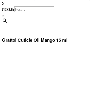
X
Искать
×
Grattol Сuticle Оil Mango 15 ml