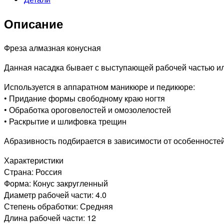
266
524
Описание
040
Средняя
(Конус
Фреза алмазная конусная
закругленный)
Данная насадка бывает с выступающей рабочей частью ил
Используется в аппаратном маникюре и педикюре:
• Придание формы свободному краю ногтя
• Обработка ороговелостей и омозолелостей
• Раскрытие и шлифовка трещин
Абразивность подбирается в зависимости от особенностей 
Характеристики
Страна: Россия
Форма: Конус закругленный
Диаметр рабочей части: 4.0
Степень обработки: Средняя
Длина рабочей части: 12