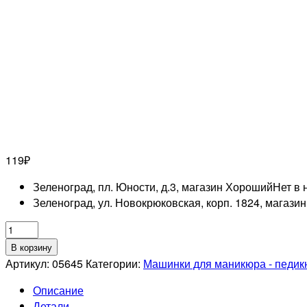
119
₽
Зеленоград, пл. Юности, д.3, магазин Хороший
Нет в 
Зеленоград, ул. Новокрюковская, корп. 1824, магази
Количество
товара
В корзину
Фреза
Артикул:
05645
Категории:
Машинки для маникюра - педи
алмазная
Описание
806
Детали