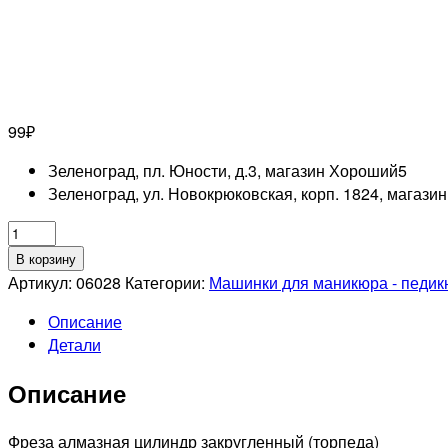
99
₽
Зеленоград, пл. Юности, д.3, магазин Хороший
5
Зеленоград, ул. Новокрюковская, корп. 1824, магази
Количество
товара
В корзину
Фреза
Артикул:
06028
Категории:
Машинки для маникюра - педи
алмазная
Описание
806
Детали
141
514
Описание
031
Тонкая
(Цилиндр
Фреза алмазная цилиндр закругленный (торпеда)