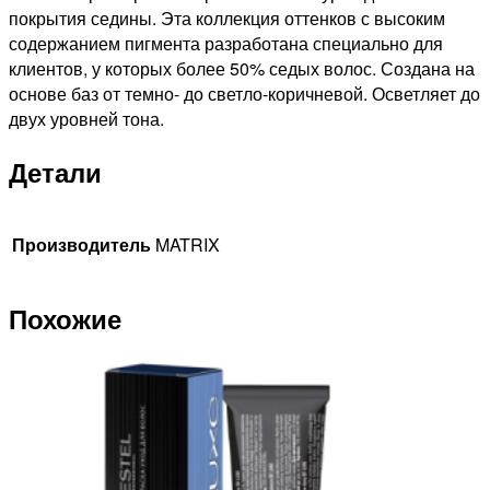
ВОЛОС
покрытия седины. Эта коллекция оттенков с высоким
ОЧЕНЬ
содержанием пигмента разработана специально для
ОЧЕНЬ
клиентов, у которых более 50% седых волос. Создана на
СВЕТЛЫЙ
основе баз от темно- до светло-коричневой. Осветляет до
БЛОНДИН
двух уровней тона.
НАТУРАЛЬНЫЙ
Детали
ПЕПЕЛЬНЫЙ
С
БОНДЕРОМ,
90мл
Производитель
MATRIX
Похожие