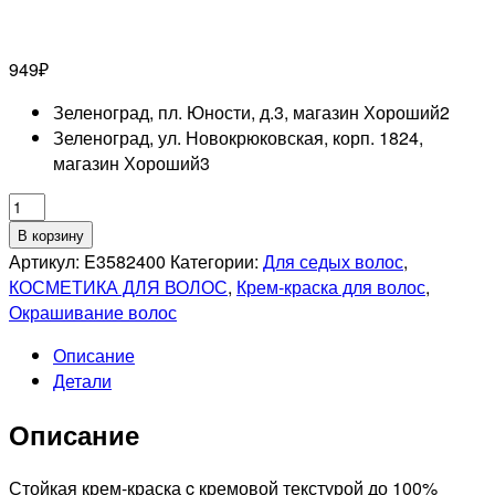
949
₽
Зеленоград, пл. Юности, д.3, магазин Хороший
2
Зеленоград, ул. Новокрюковская, корп. 1824,
магазин Хороший
3
Количество
товара
В корзину
MATRIX
Артикул:
E3582400
Категории:
Для седых волос
,
PROFESSIONAL
КОСМЕТИКА ДЛЯ ВОЛОС
,
Крем-краска для волос
,
510NA
Окрашивание волос
SOCOLOR
Описание
PRE-
Детали
BONDED
КРЕМ-
Описание
КРАСКА
ДЛЯ
СЕДЫХ
Стойкая крем-краска c кремовой текстурой до 100%