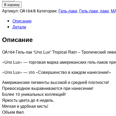
товара
В корзину
UNO
Артикул:
OA164/8
Категории:
Гель-лаки
,
Гель-лаки, лаки
,
М
LUX
Описание
OA164
Детали
Гель-
лак
Описание
Tropical
Rain
-
OA164 Гель-лак “Uno Lux” Tropical Rain – Тропический ливе
Тропический
«Uno Lux» — торговая марка американских гель-лаков пре
ливень,
8гр
«Uno Lux» — это «Совершенство в каждом нанесении!»
Американские пигменты высокой и средней плотности!
Превосходное выравниваются при нанесении!
Более 10 уникальных коллекций!
Яркость цвета до 4 недель.
Мягкая и удобная кисть!
Объем 8мл.