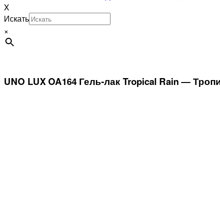
X
Искать
×
UNO LUX OA164 Гель-лак Tropical Rain — Троп