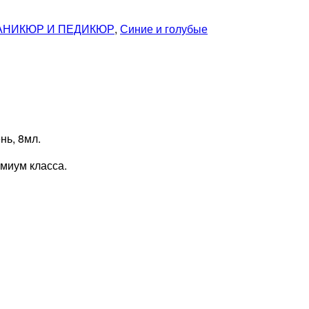
АНИКЮР И ПЕДИКЮР
,
Синие и голубые
нь, 8мл.
миум класса.