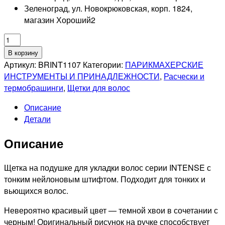
Зеленоград, ул. Новокрюковская, корп. 1824,
магазин Хороший
2
Количество
товара
В корзину
DEWAL
Артикул:
BRINT1107
Категории:
ПАРИКМАХЕРСКИЕ
PRO
ИНСТРУМЕНТЫ И ПРИНАДЛЕЖНОСТИ
,
Расчески и
INTENSE
термобрашинги
,
Щетки для волос
Щетка
Описание
овальная,
Детали
тонкий
нейлоновый
Описание
штифт,
11
рядов
Щетка на подушке для укладки волос серии INTENSE с
тонким нейлоновым штифтом. Подходит для тонких и
вьющихся волос.
Невероятно красивый цвет — темной хвои в сочетании с
черным! Оригинальный рисунок на ручке способствует