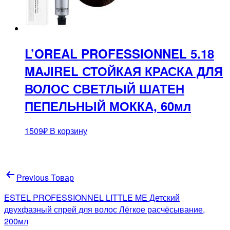
L’OREAL PROFESSIONNEL 5.18
MAJIREL СТОЙКАЯ КРАСКА ДЛЯ
ВОЛОС СВЕТЛЫЙ ШАТЕН
ПЕПЕЛЬНЫЙ МОККА, 60мл
1509
₽
В корзину
Навигация
Previous Товар
по
ESTEL PROFESSIONNEL LITTLE ME Детский
записям
двухфазный спрей для волос Лёгкое расчёсывание,
200мл