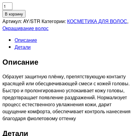
Количество
товара
В корзину
ESTEL
Артикул:
AY/STR
Категории:
КОСМЕТИКА ДЛЯ ВОЛОС
,
PROFESSIONNEL
Окрашивание волос
ANTI-
Описание
YELLOW
Детали
Аква-
гель
Описание
для
снятия
раздражения
Образует защитную плёнку, препятствующую контакту
кожи,
красящей или обесцвечивающей смеси с кожей головы.
86мл
Быстро и пролонгированно успокаивает кожу головы,
предотвращает появление раздражений. Нормализует
процесс естественного увлажнения кожи, дарит
ощущение комфорта, обеспечивает контроль нанесения
благодаря фиолетовому оттенку
Детали