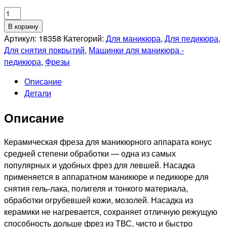
Количество
товара
В корзину
Фреза
Артикул:
18358
Категорий:
Для маникюра
,
Для педикюра
,
керамическая
Для снятия покрытий
,
Машинки для маникюра -
525
педикюра
,
Фрезы
213
Описание
190
Детали
060
Средняя
Описание
Керамическая фреза для маникюрного аппарата конус
средней степени обработки — одна из самых
популярных и удобных фрез для левшей. Насадка
применяется в аппаратном маникюре и педикюре для
снятия гель-лака, полигеля и тонкого материала,
обработки огрубевшей кожи, мозолей. Насадка из
керамики не нагревается, сохраняет отличную режущую
способность дольше фрез из ТВС, чисто и быстро