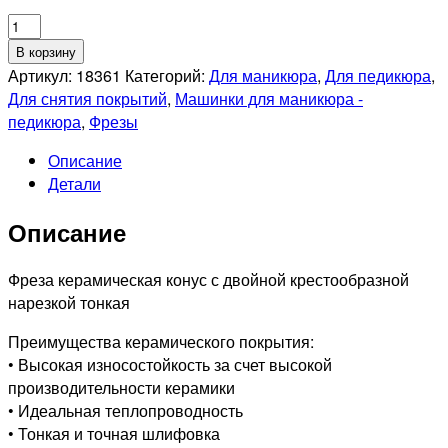
Количество
товара
В корзину
Фреза
Артикул:
18361
Категорий:
Для маникюра
,
Для педикюра
,
керамическая
Для снятия покрытий
,
Машинки для маникюра -
525
педикюра
,
Фрезы
213
Описание
140
Детали
060
Тонкая
Описание
Фреза керамическая конус с двойной крестообразной
нарезкой тонкая
Преимущества керамического покрытия:
• Высокая износостойкость за счет высокой
производительности керамики
• Идеальная теплопроводность
• Тонкая и точная шлифовка