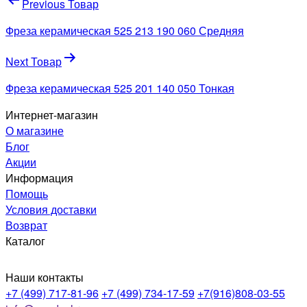
Навигация
Previous Товар
по
Фреза керамическая 525 213 190 060 Средняя
записям
Next Товар
Фреза керамическая 525 201 140 050 Тонкая
Интернет-магазин
О магазине
Блог
Акции
Информация
Помощь
Условия доставки
Возврат
Каталог
Наши контакты
+7 (499) 717-81-96
+7 (499) 734-17-59
+7(916)808-03-55