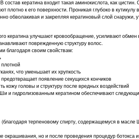
 состав кератина входит такая аминокислота, как цистин. 
 плотно к его поверхности. Проникая глубоко в кутикулу в
но обволакивая и закрепляя кератиновый слой снаружи, ут
ого кератина улучшают кровообращение, усиливают обмен
анавливают поврежденную структуру волос.
и благодаря своим свойствам:
ь
е плотной
канях, что уменьшает их хрупкость
, предотвращает появление секущихся кончиков
ь кожу головы и структуру после вредных воздействий
м Ши и гидролизованным кератином обеспечивают следующи
ы (благодаря терпеновому спирту, содержащемуся в масле 
е окрашивания, но и после проведения процедур ботокса и