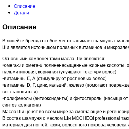
Описание
Шампунь
Детали
для
сухих,
Описание
поврежденных
волос
с
В линейке бренда особое место занимает шампунь с масл
гидролизованным
Ши является источником полезных витаминов и микроэле
кератином
Основными компонентами масла Ши являются:
и
•омега-3 и омега-6 полиненасыщенные жирные кислоты, о
маслом
пальмитиновая, коричная (улучшают текстуру волос)
ШИ,
•витамины Е, А (стимулируют рост новых волос)
738мл
•витамины D, F, цинк, кальций, железо (помогают повреж
восстановиться)
•полифенолы (антиоксиданты) и фитостеролы (насыщают 
синтез коллагена)
Масло Ши ценят во всем мире за смягчающие и регенери
В состав шампуня с маслом Ши MOCHEQI professional так
материал для ногтей, кожи, волосяного покрова человека 