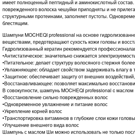
имеет полноценный пептидный и аминокислотный состав. В
поврежденного волоска чешуйки приподняты и не прилегают
структурными протеинами, заполняет пустоты. Одновремен
блестящим.
Шампуни MOCHEQI professional на основе гидролизованн
веществами, предотвращают сухость кожи головы и восст
Гидролизованный кератин рекомендуется профессионалам
•Антистатическое: значительно снижается электризуемост
•Питательное: делает структуру волосяного стержня боле
•Увлажняющее: обладает свойством задерживать влагу в т
•Защитное: обеспечивает защиту от внешних воздействий
•Восстанавливающее: позволяет максимально восстановит
В совокупности, шампунь MOCHEQI professional c масло
•Восстановление сильно поврежденных волос
•Одновременное увлажнение и питание волос
•Укрепление корней волос
•Транспортировка витаминов в глубокие слои кожи голов
•Улучшение внешнего вида волос
Шампунь с маслом Ши можно использовать не только посл