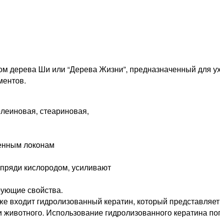
ом дерева Ши или “Дерева Жизни”, предназначенный для у
ментов.
леиновая, стеариновая,
денным локонам
пряди кислородом, усиливают
рующие свойства.
же входит гидролизованный кератин, который представляет
и животного. Использование гидролизованного кератина поп