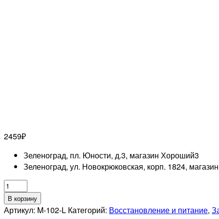
2459
₽
Зеленоград, пл. Юности, д.3, магазин Хороший
3
Зеленоград, ул. Новокрюковская, корп. 1824, магази
Количество
товара
В корзину
MOCHEQI
Артикул:
M-102-L
Категорий:
Восстановление и питание
,
З
PROFESSIONNEL