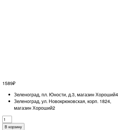
1589
₽
Зеленоград, пл. Юности, д.3, магазин Хороший
4
Зеленоград, ул. Новокрюковская, корп. 1824,
магазин Хороший
2
Количество
товара
В корзину