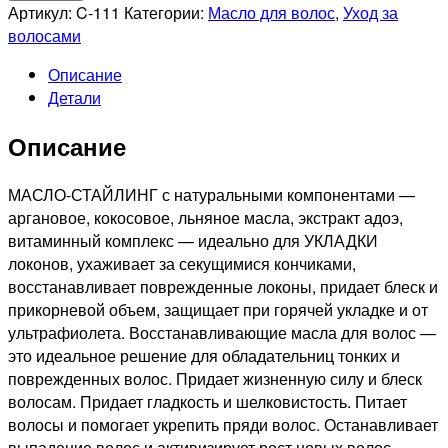
MOCHEQI
Артикул:
C-111
Категории:
Масло для волос
,
Уход за
PROFESSIONNEL
волосами
Масло-
Описание
стайлинг
Детали
для
прикорневого
Описание
объема,
80мл
МАСЛО-СТАЙЛИНГ с натуральными компонентами —
аргановое, кокосовое, льняное масла, экстракт адоэ,
витаминный комплекс — идеально для УКЛАДКИ
локонов, ухаживает за секущимися кончиками,
восстанавливает поврежденные локоны, придает блеск и
прикорневой объем, защищает при горячей укладке и от
ультрафиолета. Восстанавливающие масла для волос —
это идеальное решение для обладательниц тонких и
поврежденных волос. Придает жизненную силу и блеск
волосам. Придает гладкость и шелковистость. Питает
волосы и помогает укрепить пряди волос. Останавливает
выпадение волос и активизирует рост новых волос.