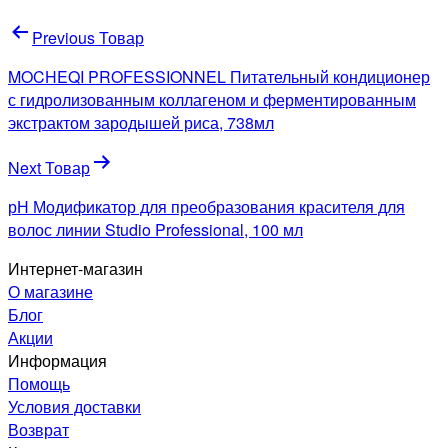
Навигация
Previous Товар
по
MOCHEQI PROFESSIONNEL Питательный кондиционер
записям
с гидролизованным коллагеном и ферментированным
экстрактом зародышей риса, 738мл
Next Товар
рН Модификатор для преобразования красителя для
волос линии Studio Professional, 100 мл
Интернет-магазин
О магазине
Блог
Акции
Информация
Помощь
Условия доставки
Возврат