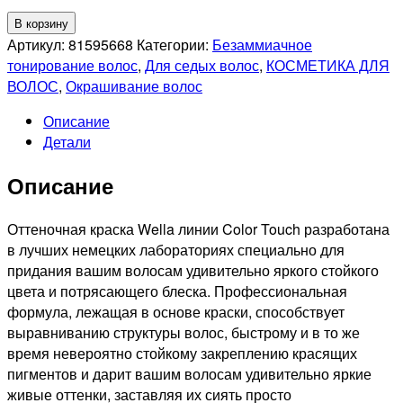
Количество
В корзину
товара
Артикул:
81595668
Категории:
Безаммиачное
WELLA
тонирование волос
,
Для седых волос
,
КОСМЕТИКА ДЛЯ
PROFESSIONAL
ВОЛОС
,
Окрашивание волос
5/75
Описание
COLOR
Детали
TOUCH
ТОНИРУЮЩАЯ
Описание
КРАСКА
ДЛЯ
ВОЛОС
Оттеночная краска Wella линии Color Touch разработана
СВЕТЛО-
в лучших немецких лабораториях специально для
КОРИЧНЕВЫЙ
придания вашим волосам удивительно яркого стойкого
МАХАГОН,
цвета и потрясающего блеска. Профессиональная
60мл
формула, лежащая в основе краски, способствует
выравниванию структуры волос, быстрому и в то же
время невероятно стойкому закреплению красящих
пигментов и дарит вашим волосам удивительно яркие
живые оттенки, заставляя их сиять просто