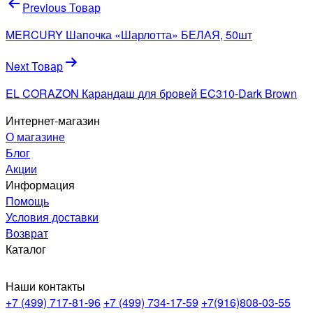
Навигация
Previous Товар
по
MERCURY Шапочка «Шарлотта» БЕЛАЯ, 50шт
записям
Next Товар
EL CORAZON Карандаш для бровей EC310-Dark Brown
Интернет-магазин
О магазине
Блог
Акции
Информация
Помощь
Условия доставки
Возврат
Каталог
Наши контакты
+7 (499) 717-81-96
+7 (499) 734-17-59
+7(916)808-03-55