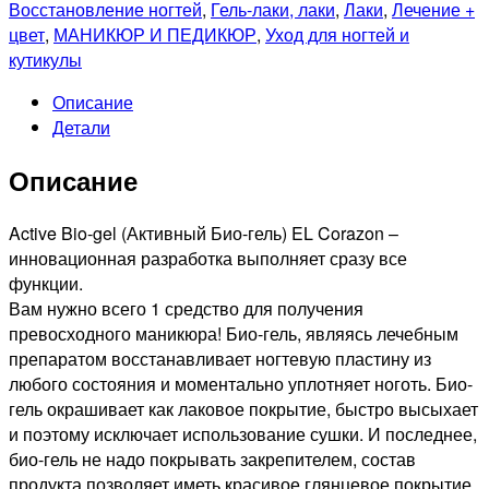
Восстановление ногтей
,
Гель-лаки, лаки
,
Лаки
,
Лечение +
цвет
,
МАНИКЮР И ПЕДИКЮР
,
Уход для ногтей и
кутикулы
Описание
Детали
Описание
Active Bio-gel (Активный Био-гель) EL Corazon –
инновационная разработка выполняет сразу все
функции.
Вам нужно всего 1 средство для получения
превосходного маникюра! Био-гель, являясь лечебным
препаратом восстанавливает ногтевую пластину из
любого состояния и моментально уплотняет ноготь. Био-
гель окрашивает как лаковое покрытие, быстро высыхает
и поэтому исключает использование сушки. И последнее,
био-гель не надо покрывать закрепителем, состав
продукта позволяет иметь красивое глянцевое покрытие