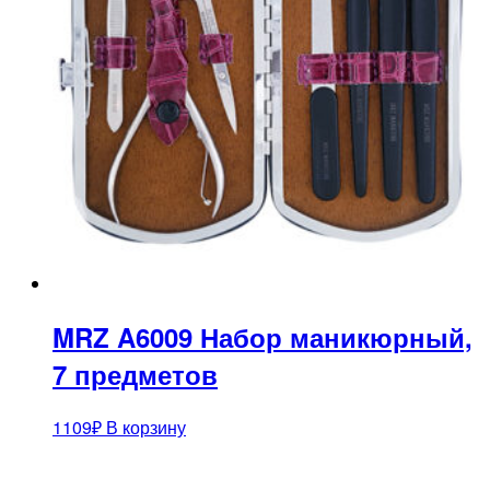
MRZ A6009 Набор маникюрный,
7 предметов
1109
₽
В корзину