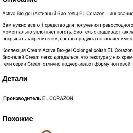
гель
Джинсовый,
Active Bio-gel (Активный Био-гель) EL Corazon – инновац
16мл
Вам нужно всего 1 средство для получения превосходного
моментально уплотняет ноготь. Био-гель окрашивает как 
покрывать закрепителем, состав продукта позволяет имет
Коллекция Cream Active Bio-gel Color gel polish EL Coraz
био-гелей Cream легко догадаться, что текстура у них кр
гели серии Cream отлично подчеркивают форму ногтевой пл
Детали
Производитель
EL CORAZON
Похожие