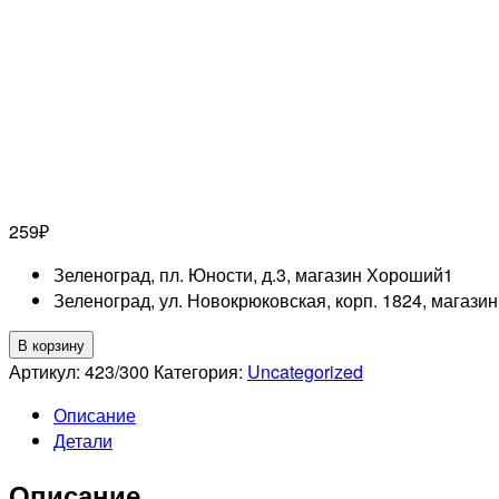
259
₽
Зеленоград, пл. Юности, д.3, магазин Хороший
1
Зеленоград, ул. Новокрюковская, корп. 1824, магази
Количество
В корзину
товара
Артикул:
423/300
Категория:
Uncategorized
EL
Описание
CORAZON
Детали
423/300
Активный
Описание
Био-