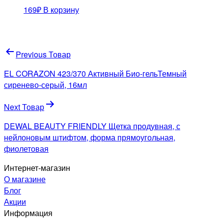
169
₽
В корзину
Навигация
Previous Товар
по
EL CORAZON 423/370 Активный Био-гельТемный
записям
сиренево-серый, 16мл
Next Товар
DEWAL BEAUTY FRIENDLY Щетка продувная, с
нейлоновым штифтом, форма прямоугольная,
фиолетовая
Интернет-магазин
О магазине
Блог
Акции
Информация