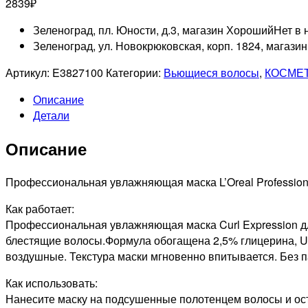
2839
₽
Зеленоград, пл. Юности, д.3, магазин Хороший
Нет в 
Зеленоград, ул. Новокрюковская, корп. 1824, магази
Артикул:
E3827100
Категории:
Вьющиеся волосы
,
КОСМЕТ
Описание
Детали
Описание
Профессиональная увлажняющая маска L’Oreal Professionne
Как работает:
Профессиональная увлажняющая маска Curl Expression дл
блестящие волосы.Формула обогащена 2,5% глицерина, Ur
воздушные. Текстура маски мгновенно впитывается. Без 
Как использовать:
Нанесите маску на подсушенные полотенцем волосы и оста