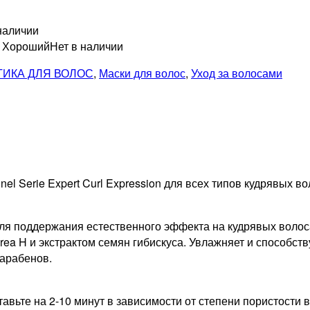
наличии
н Хороший
Нет в наличии
ИКА ДЛЯ ВОЛОС
,
Маски для волос
,
Уход за волосами
l Serie Expert Curl Expression для всех типов кудрявых во
я поддержания естественного эффекта на кудрявых волосах
ea H и экстрактом семян гибискуса. Увлажняет и способст
парабенов.
вьте на 2-10 минут в зависимости от степени пористости в