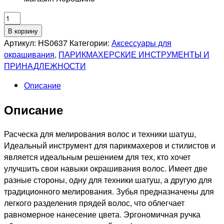
Количество
товара
В корзину
MELON
Артикул:
HS0637
Категории:
Аксессуары для
PRO
окрашивания
,
ПАРИКМАХЕРСКИЕ ИНСТРУМЕНТЫ И
HS0637
ПРИНАДЛЕЖНОСТИ
Расческа
Описание
пластиковая
треугольная,
Описание
для
микромелирования
270*110мм
Расческа для мелирования волос и техники шатуш,
Идеальный инструмент для парикмахеров и стилистов и
является идеальным решением для тех, кто хочет
улучшить свои навыки окрашивания волос. Имеет две
разные стороны, одну для техники шатуш, а другую для
традиционного мелирования. Зубья предназначены для
легкого разделения прядей волос, что облегчает
равномерное нанесение цвета. Эргономичная ручка