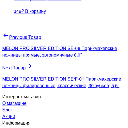
349
₽
В корзину
Навигация
Previous Товар
по
MELON PRO SILVER EDITION SE-06 Парикмахерские
записям
ножницы прямые, эргономичные 6,0″
Next Товар
MELON PRO SILVER EDITION SE/F-01 Парикмахерские
ножницы филировочные, классические, 30 зубьев, 5,5″
Интернет-магазин
О магазине
Блог
Акции
Информация