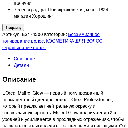
наличии
Зеленоград, ул. Новокрюковская, корп. 1824,
магазин Хороший
1
Количество
В корзину
товара
Артикул:
E3174200
Категории:
Безаммиачное
L'OREAL
тонирование волос
,
КОСМЕТИКА ДЛЯ ВОЛОС
,
PROFESSIONNEL
Окрашивание волос
CLEAR
Описание
MAJIREL
Детали
GLOW
СТОЙКАЯ
Описание
КРАСКА
ДЛЯ
ВОЛОС,
L’Oreal Majirel Glow — первый полупрозрачный
50мл
перманентный цвет для волос L’Oreal Professionnel,
который предлагает нейтральную окраску и
чрезвычайную яркость. Majirel Glow поднимает до 3-х
уровней и усиливается в прохладных отражениях, чтобы
ваши волосы выглядели естественными и сияющими. Он