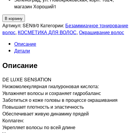
магазин Хороший
1
Количество
В корзину
товара
Артикул:
SEN9/0
Категории:
Безаммиачное тонирование
ESTEL
волос
,
КОСМЕТИКА ДЛЯ ВОЛОС
,
Окрашивание волос
PROFESSIONNEL
Описание
9/0
Детали
SENSATION
DE
Описание
LUXE
ТОНИРУЮЩАЯ
КРАСКА
DE LUXE SENSATION
ДЛЯ
Низкомолекулярная гиалуроновая кислота:
ВОЛОС
Увлажняет волосы и сохраняет гидробаланс
БЛОНДИН,
Заботиться о коже головы в процессе окрашивания
60мл
Повышает плотность и эластичность
Обеспечивает живую динамику прядей
Коллаген:
Укрепляет волосы по всей длине